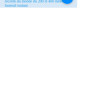
records du monde du 200 et 400 mètres en
fauteuil roulant
«Bravo à la FSHQ et aux
bénévoles qui s’y activent,
permettant ainsi à des personnes
ayant une déficience physique,
visuelle ou mentale de constater
qu’il est possible de faire du ski
adapté. Cette alternative d’un
sport d’hiver permet
l’épanouissement personnel, mais
aussi l’intégration à une vie
sociale des plus souhaitable!»
Dre Mathilde Barbeau, skieuse et présidente
d'honneur de la campagne de levée de fonds